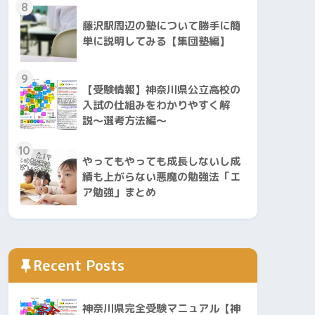
8
藤沢駅周辺の塾について勝手に簡
単に説明してみる【集団塾編】
9
【受験情報】神奈川県公立高校の
入試の仕組みをわかりやすく解
説〜選考方法編〜
10
やってもやっても成長しないし成
績も上がらない悪魔の勉強法「エ
ア勉強」まとめ
Recent Posts
神奈川県完全受験マニュアル【神