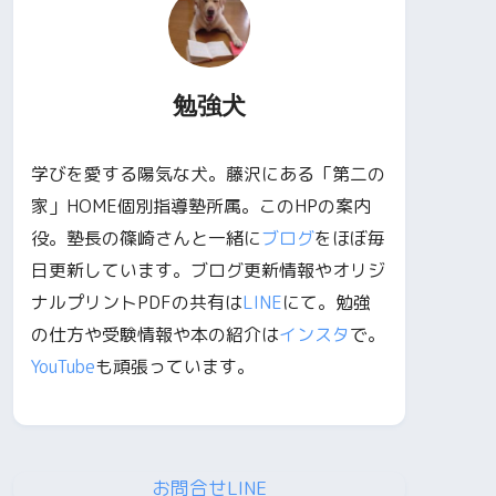
勉強犬
学びを愛する陽気な犬。藤沢にある「第二の
家」HOME個別指導塾所属。このHPの案内
役。塾長の篠崎さんと一緒に
ブログ
をほぼ毎
日更新しています。ブログ更新情報やオリジ
ナルプリントPDFの共有は
LINE
にて。勉強
の仕方や受験情報や本の紹介は
インスタ
で。
YouTube
も頑張っています。
お問合せLINE