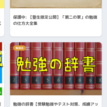
保護中: 【塾生限定公開】「第二の家」の勉強
試
の仕方大全集
勉強法
策
勉強の辞書【受験勉強やテスト対策、成績アッ