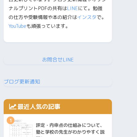
ナルプリントPDFの共有は
LINE
にて。勉強
の仕方や受験情報や本の紹介は
インスタ
で。
YouTube
も頑張っています。
お問合せLINE
ブログ更新通知
最近人気の記事
1
評定・内申点の仕組みについて、
塾と学校の先生がわかりやすく説