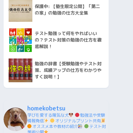
保護中: 【塾生限定公開】「第二
の家」の勉強の仕方大全集
テスト勉強って何をやればいい
の？テスト対策の勉強の仕方を徹
底解説！
勉強の辞書【受験勉強やテスト対
策、成績アップの仕方をわかりや
すく説明！】
homekobetsu
学びを愛する陽気な犬
勉強法や受験
情報発信
オリジナルプリント共有
オススメ本や教材の紹介
テスト対
策術公開