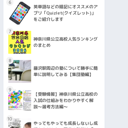
6
英単語などの暗記にオススメのア
プリ「Quizlet(クイズレット)」
をご紹介します
7
神奈川県公立高校人気ランキング
のまとめ
8
藤沢駅周辺の塾について勝手に簡
単に説明してみる【集団塾編】
9
【受験情報】神奈川県公立高校の
入試の仕組みをわかりやすく解
説〜選考方法編〜
10
やってもやっても成長しないし成