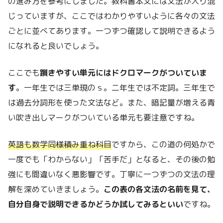
の進み方を参考にしました。教科書本文には文法が入り混
じっていますが、ここではわかりやすいように各々の文法
ごとに並べてあります。一つずつ確認して説明できるよう
になれると良いでしょう。
ここでも
躓きやすい単元にはドクロマークがついていま
す
。一年生では三単現のｓ。二年生では不定詞。三年生で
は過去分詞形を使った文法など。また、暗記量が増える青
い吹き出しマークがついている単元も要注意ですね。
英語も数学同様積み重ね科目
ですから、この道の何処かで
一度でも「わからない」「苦手だ」となると、その後の勉
強にも間違いなく悪影響です。丁寧に一つずつの文法の理
解を深めていきましょう。
この表の各文法の名前を見て、
自分自身で説明できるかどうか試してみるといい
ですね。