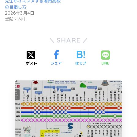
先生がオススメする湘南高校
の目指し方
2026年3月4日
受験・内申
SHARE
ポスト
シェア
はてブ
LINE