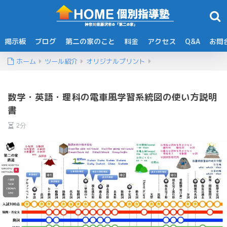
掲示板
ブログ
第二の家のこと
料金
アクセス
Q&A
お問
ホーム
ツール紹介
オリジナルプリント
数学・英語・理科の電車風学習系統図の使い方説明
書
2分