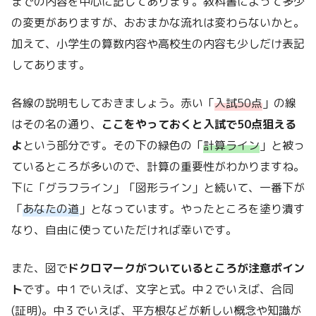
までの内容を中心に記してあります。教科書によって多少
の変更がありますが、おおまかな流れは変わらないかと。
加えて、小学生の算数内容や高校生の内容も少しだけ表記
してあります。
各線の説明もしておきましょう。赤い「
入試50点
」の線
はその名の通り、
ここをやっておくと入試で50点狙える
よ
という部分です。その下の緑色の「
計算ライン
」と被っ
ているところが多いので、計算の重要性がわかりますね。
下に「グラフライン」「図形ライン」と続いて、一番下が
「
あなたの道
」となっています。やったところを塗り潰す
なり、自由に使っていただければ幸いです。
また、図で
ドクロマークがついているところが注意ポイン
ト
です。中１でいえば、文字と式。中２でいえば、合同
(証明)。中３でいえば、平方根などが新しい概念や知識が