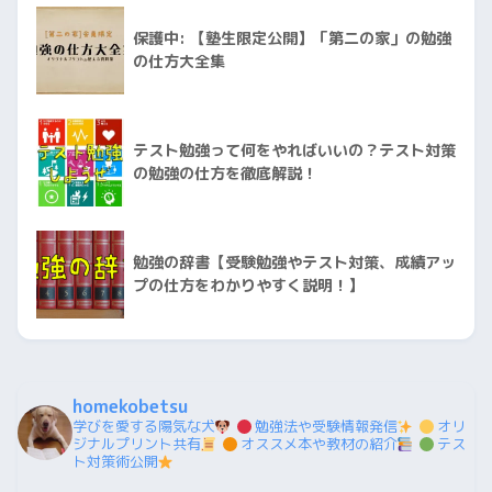
保護中: 【塾生限定公開】「第二の家」の勉強
の仕方大全集
テスト勉強って何をやればいいの？テスト対策
の勉強の仕方を徹底解説！
勉強の辞書【受験勉強やテスト対策、成績アッ
プの仕方をわかりやすく説明！】
homekobetsu
学びを愛する陽気な犬
勉強法や受験情報発信
オリ
ジナルプリント共有
オススメ本や教材の紹介
テス
ト対策術公開